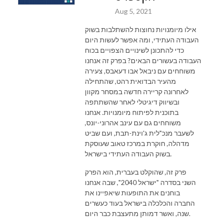
Aug 5, 2021
אילו מיומנויות נחוצות להשתלבות בשוק
העבודה העתידי, ומה אפשר לעשות היום
כדי להתכונן לשינויים הצפויים בכוח
העבודה בעשורים הבאים? בפרק זה אנחנו
משוחחים עם ניבאל אבו דעאבס, צעירה
מהעיר הבדואית רהט, שהתחילה
לאחרונה קריירה חדשה במסחר מקוון
ובשיווק דיגיטלי לאחר שהשתתפה
בתוכנית לפיתוח מיומנויות. אנחנו
משוחחים גם עם עינב אהרוני-יונס,
לשעבר מנכ"לית ג'וינת-תבת, ועם שביט
מדהלה, חוקרת במרכז טאוב שעוסקת
בשוק העבודה העתידי בישראל.
פרק זה, שהוקלט בעברית, הוא הפרק
השני בסדרה "ישראל 2040", שבה אנחנו
בוחנים את התופעות שיאפיינו את
החברה והכלכלה בישראל בעוד כעשרים
שנה, ואשר דמותן מתעצבת כבר היום.