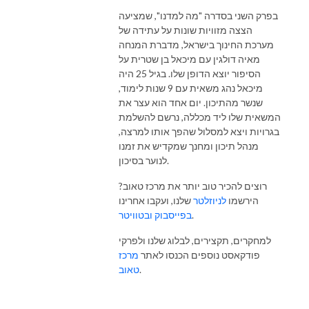
בפרק השני בסדרה "מה למדנו", שמציעה
הצצה מזוויות שונות על עתידה של
מערכת החינוך בישראל, מדברת המנחה
מאיה דולגין עם מיכאל בן שטרית על
הסיפור יוצא הדופן שלו. בגיל 25 היה
מיכאל נהג משאית עם 9 שנות לימוד,
שנשר מהתיכון. יום אחד הוא עצר את
המשאית שלו ליד מכללה, נרשם להשלמת
בגרויות ויצא למסלול שהפך אותו למרצה,
מנהל תיכון ומחנך שמקדיש את זמנו
לנוער בסיכון.
רוצים להכיר טוב יותר את מרכז טאוב?
הירשמו
לניוזלטר
שלנו, ועקבו אחרינו
ובטוויטר
בפייסבוק
.
למחקרים, תקצירים, לבלוג שלנו ולפרקי
פודקאסט נוספים הכנסו לאתר
מרכז
טאוב
.