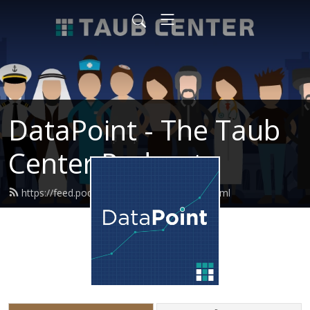
DataPoint - The Taub
Center Podcast
https://feed.podbean.com/taubcenter/feed.xml